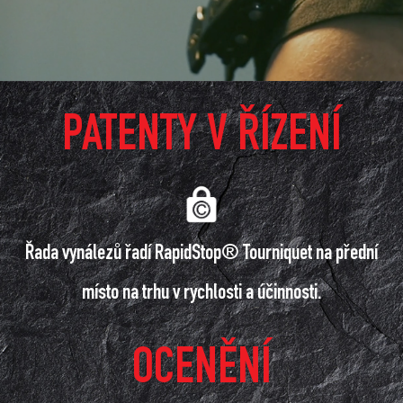
PATENTY V ŘÍZENÍ
Řada vynálezů řadí RapidStop® Tourniquet na přední
místo na trhu v rychlosti a účinnosti.
OCENĚNÍ