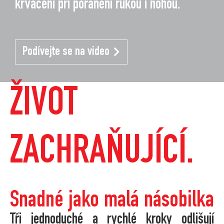
krvácení při poranění rukou i nohou.
Podívejte se na video
ŽIVOT
ZACHRAŇUJÍCÍ.
Snadné jako malá násobilka
Tři jednoduché a rychlé kroky odlišují