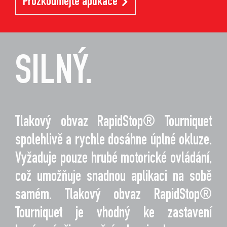
Prozkoumejte aplikace
SILNÝ.
Tlakový obvaz RapidStop® Tourniquet
spolehlivě a rychle dosáhne úplné okluze.
Vyžaduje pouze hrubé motorické ovládání,
což umožňuje snadnou aplikaci na sobě
samém. Tlakový obvaz RapidStop®
Tourniquet je vhodný ke zastavení