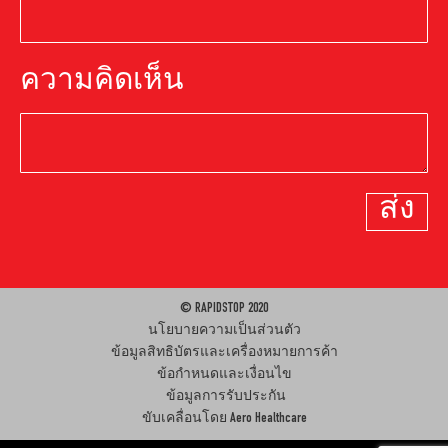
ความคิดเห็น
© RAPIDSTOP 2020
นโยบายความเป็นส่วนตัว
ข้อมูลสิทธิบัตรและเครื่องหมายการค้า
ข้อกำหนดและเงื่อนไข
ข้อมูลการรับประกัน
ขับเคลื่อนโดย
Aero Healthcare