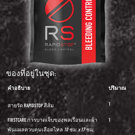
ของที่อยู่ในชุด:
คำอธิบาย
ปริมาณ
1
สายรัด RAPIDSTOP สีส้ม
FIRSTCARE การบาดเจ็บของพลเรือนและผ้า
1
พันแผลควบคุมเลือดไหล
10 ซม. x 17 ซม.